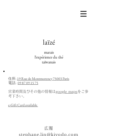
laïzé
marais
l’expérience du thé
taïwanais
住所:
19 Rue de Montmorency 75003 Paris
電話:
09 87 09 15 75
営業時間及びその他の情報は
google maps
をご参
考下さい。
e-Gift Card available
広報
stephane.lin@kiyodo.com